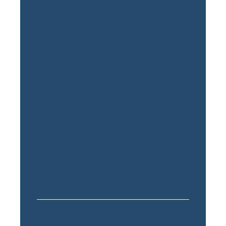
Concentres-vous
sur l’essentiel,
notre équipe
s’occupèrent de la
gestion
quotidienne
de
votre activité