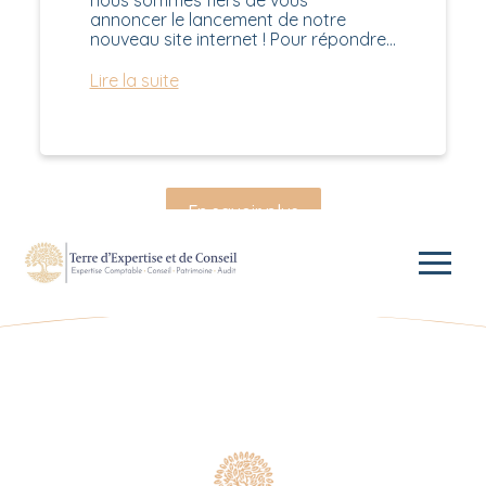
nous sommes fiers de vous
annoncer le lancement de notre
nouveau site internet ! Pour répondre…
Lire la suite
:
Nouveau
site
internet
En savoir plus
Aller
au
contenu