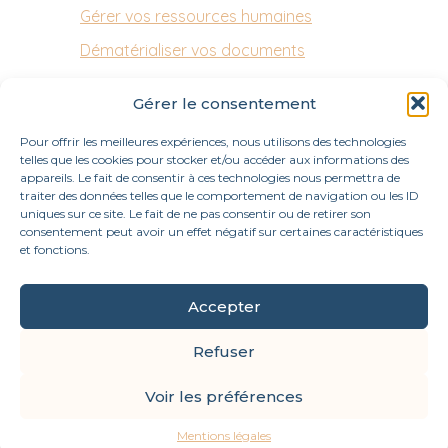
Gérer vos ressources humaines
Dématérialiser vos documents
Gérer le consentement
Pour offrir les meilleures expériences, nous utilisons des technologies
telles que les cookies pour stocker et/ou accéder aux informations des
appareils. Le fait de consentir à ces technologies nous permettra de
traiter des données telles que le comportement de navigation ou les ID
uniques sur ce site. Le fait de ne pas consentir ou de retirer son
consentement peut avoir un effet négatif sur certaines caractéristiques
et fonctions.
Accepter
Footer
3 bis rue Saint Jacques, 27700 Les Andelys
63 rue du Village Arthieul, 95420 Magny-en-Vexin
Refuser
Principale
Voir les préférences
Footer
MENTIONS LÉGALES
PLAN DU SITE
Mentions légales
Conception et réalisation
Classe 7