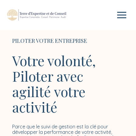
Aller
Créer et reprendre une activité
Piloter votre gestion
au
contenu
Gérer votre quotidien
Gérer vos ressources humaines
PILOTER VOTRE ENTREPRISE
Piloter votre entreprise
Dématérialiser vos documents
Votre volonté,
Développer votre entreprise
Piloter avec
agilité
votre
Construire votre patrimoine
activité
Gestion de la paye et conseil en
ressources humaines
Être prêt pour la facturation
Parce que le suivi de gestion est la clé pour
électronique
développer la performance de votre activité,