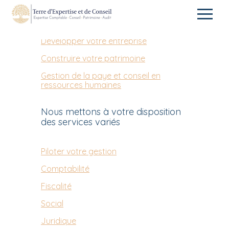
Être prêt pour la facturation
Aller
électronique
au
contenu
Développer votre entreprise
Construire votre patrimoine
Gestion de la paye et conseil en
ressources humaines
Nous mettons à votre disposition
des services variés
Piloter votre gestion
Comptabilité
Fiscalité
Social
Juridique