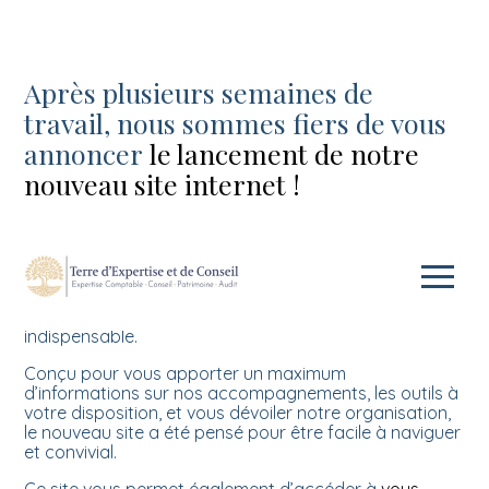
Après plusieurs semaines de
travail, nous sommes fiers de vous
annoncer
le lancement de notre
nouveau site internet !
Pour répondre à vos différents besoins, le cabinet
Aller
s’est adapté, réorganisé et a fait évoluer son offre de
au
services. La refonte du site internet était devenue
contenu
indispensable.
Conçu pour vous apporter un maximum
d’informations sur nos accompagnements, les outils à
votre disposition, et vous dévoiler notre organisation,
le nouveau site a été pensé pour être facile à naviguer
et convivial.
Ce site vous permet également d’accéder à
vous