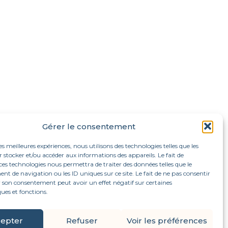
Gérer le consentement
les meilleures expériences, nous utilisons des technologies telles que les
 stocker et/ou accéder aux informations des appareils. Le fait de
ces technologies nous permettra de traiter des données telles que le
 de navigation ou les ID uniques sur ce site. Le fait de ne pas consentir
r son consentement peut avoir un effet négatif sur certaines
ques et fonctions.
Footer
3 bis rue Saint Jacques, 27700 Les Andelys
63 rue du Village Arthieul, 95420 Magny-en-Vexin
Principale
epter
Refuser
Voir les préférences